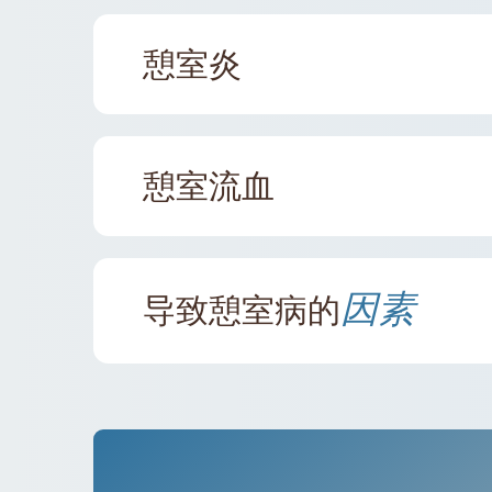
憩室炎
憩室流血
因素
导致憩室病的