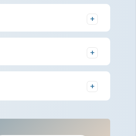
+
+
+