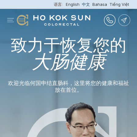
语言:
English
中文
Bahasa
Tiếng Việt
致力于
恢复您的
大肠健康
欢迎光临何国申结直肠科，
这里将您的健康和福祉
放在首位。